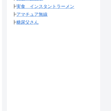
┣
実食 インスタントラーメン
┣
アマチュア無線
┣
糖尿父さん