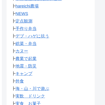
┣
hareichi農場
┣
NEWS
┣
定点観測
┣
手作り弁当
┣
デブ・ハゲに抗う
┣
総菜・弁当
┣
カヌー
┣
農業で起業
┣
地震・防災
┣
キャンプ
┣
外食
┣
海・山・川で遊ぶ
┣
実飲 ドリンク
┣
実食 お菓子