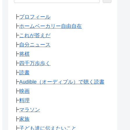
┣
プロフィール
┣
ホームベーカリー自由自在
┣
これが答えだ
┣
自分ニュース
┣
将棋
┣
四千万歩歩く
┣
読書
┣
Audible（オーディブル）で聴く読書
┣
映画
┣
料理
┣
マラソン
┣
家族
┣
子ども達に伝えたいこと