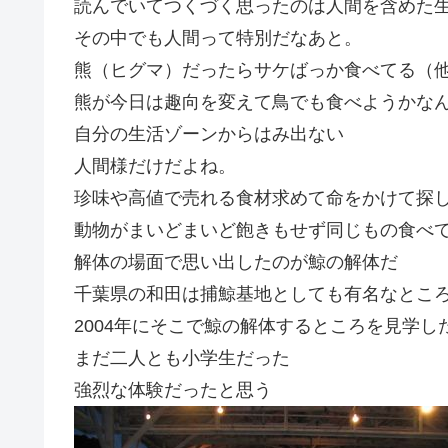
読んでいてつくづく思ったのは人間を含めた
その中でも人間って特別だなあと。
熊（ヒグマ）だったらサケばっか食べてる（
熊が今日は趣向を変えて鳥でも食べようかな
自分の生活ゾーンからはみ出ない
人間様だけだよね。
珍味や高値で売れる食材求めて命をかけて探
動物がまいどまいど飽きもせず同じもの食べ
解体の場面で思い出したのが鯨の解体だ
千葉県の和田は捕鯨基地としても有名なとこ
2004年にそこで鯨の解体するところを見学
まだ二人とも小学生だった
強烈な体験だったと思う