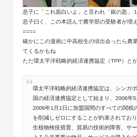
息子に「これ面白いよ」と言われ「銀の匙」１
息子曰く、この本読んで農学部の受験者が増
====
確かにこの漫画に中高校生の頃出会ったら農
てくるかもね
ただ環太平洋戦略的経済連携協定（TPP）と
環太平洋戦略的経済連携協定は、シンガポ
国の経済連携協定として始まり、2006年
2006年1月1日に加盟国間のすべての関税
を削減しゼロにすることが約束されてお
生植物検疫措置、貿易の技術的障害、サ