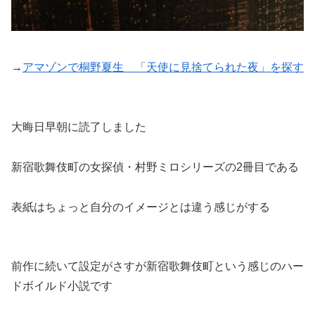
→
アマゾンで桐野夏生 「天使に見捨てられた夜」を探す
大晦日早朝に読了しました
新宿歌舞伎町の女探偵・村野ミロシリーズの2冊目である
表紙はちょっと自分のイメージとは違う感じがする
前作に続いて設定がさすが新宿歌舞伎町という感じのハー
ドボイルド小説です