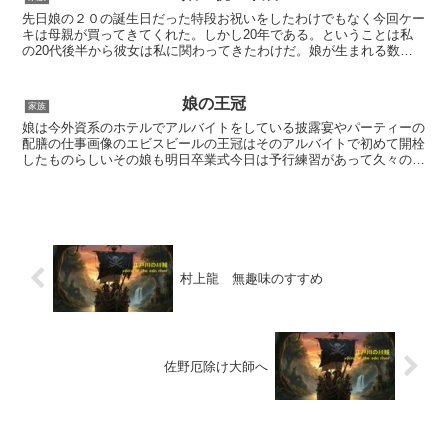
先日娘の２０の誕生日だった特段お祝いをしたわけでもなく今回ケー
キは母親が買ってきてくれた。しかし20年である。ということは私
の20代後半から彼女は私に関わってきたわけだ。娘が生まれる数日
前に雪が降った。今回も数日前に大雪が降った。そんなたわ...
娘の王冠
家族
娘は今外資系のホテルでアルバイトをしている披露宴やパーティーの
配膳の仕事画像のエビスビールの王冠はそのアルバイトで初めて開栓
したものらしいその娘も明日卒業式今日は予行練習があって久々の登
校だったが遅刻していった小中高とだんだんと娘の世界が開...
村上龍 無趣味のすすめ
佐野厄除け大師へ