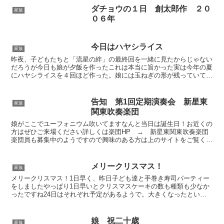
ダチョウの１日 創太郎作 ２０
家族
０６年
今日はハヤシライス
家族
昨夜、子どもたちと「流星の絆」の最終回を一緒に見たからじゃない
だろうが今日も娘が夕飯を作ったこれは本当に旨かった実は今年の夏
にハヤシライスを４回ほど作った。娘には玉ねぎの形が残っていて、
旨くないと言われていたが、確かに玉ねぎをきつね色になる...
告知 第1回定期演奏会 新星東
家族
関東吹奏楽団
娘がここでユーフォニウム吹いてますなんと当日は誕生日！お近くの
方はぜひご来場ください詳しくは楽団HP → 新星東関東吹奏楽団
楽団員も募集中のようですので興味のある方は上のサイトをご覧くだ
さい2013年2月10日（日）第１回定期演奏会 新星東...
メリークリスマス！
家族
メリークリスマス！1日早く、昨日子ども達と手巻き寿司パーティー
をしましたやっぱり1日早いとクリスマスケーキの数も種類も少なか
ったですね24日はそれぞれ予定があるようで。大きくなったという
ことでしょううれしくもありさみしくもありということで。...
娘 祝二十歳
家族