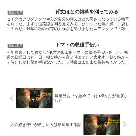
＝＝＝＝＝＝＝＝＝＝＝＝＝＝＝＝＝＝＝農業で起業して仮...
背丈ほどの雑草を刈ってみる
農業で起業
セイタカアワダチソウやらが自分の背丈ほどの高さになっている雑草
を刈った。まずは道路際を刈る見てみて、ひっついた種の嵐！手袋も
この通り。雑草の種の保存の力強さを知りました→アマゾンで「雑草
はなぜそこに生えているのか」を探す
トマトの収穫手伝い
農業で起業
今年農家として独立したK君の加工用トマトの収穫手伝いをした。先
週の日曜日は丸一日（朝５時から夜７時まで）と火水木（朝５時から
７時）しかし暑さ半端なかった。５時台はまだまだ気持ちよかったん
だが・・・・。K君は２５歳でうちの息子の１つ上。まあ息...
農業見習いを始めて、はや3ヶ月が過ぎま
した
人の好き嫌いが激しい人は結局損する話