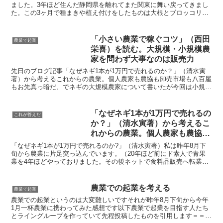
ました。3年ほど住んだ静岡県を離れてまた関東に舞い戻ってきまし
た。この3ヶ月で種まきや植え付けをしたものは大根とブロッコリー
です。大根はほぼ収穫も終わり、ブロッコリーは現在も収穫...
「小さい農業で稼ぐコツ」（西田
農業で起業
栄喜）を読む。大規模・小規模農
家を問わず大事なのは販売力
先日のブログ記事「なぜネギ1本が1万円で売れるのか？」（清水寅
著）から考えるこれからの農業。個人農家も農協も卸売市場も八百屋
もお先真っ暗だ、でネギの大規模農家について書いたが今回は小規模
農家の本を紹介したい。「小さい農業で稼ぐコツ」の西田栄...
「なぜネギ1本が1万円で売れるの
これが答えだ
か？」（清水寅著）から考えるこ
れからの農業。個人農家も農協も
卸売市場も八百屋もお先真っ暗だ
「なぜネギ1本が1万円で売れるのか?」（清水寅著）私は昨年8月下
旬から農業に片足突っ込んでいます。（20年ほど前にド素人で青果
業を4年ほどやっておりました。その後ネットで食料品販売へ転業）
4ヶ月少々経過して自分は農家になりたいのではなく、農...
農業での起業を考える
農業で起業
農業での起業というのは大変難しいですそれが昨年8月下旬から今年
1月一杯農業に携わってみた感想です以下農業で起業を目指す人たち
とライングループを作っていて先程投稿したものを引用します＝＝＝