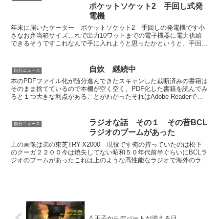
ポケットソケット2 手回し式発
電機
年末に届いたケーター ポケットソケット2 手回しの発電機です小
さなお弁当箱サイズこれで出力10ワットまでの電子機器に電力供給
できるそうですこれなんで手に入れようと思ったかというと、手回し
が一番確実だから太陽光発電も夜は駄目だし昼間も天気に左...
自炊 継続中
自分ニュース
本のPDFファイル化が随分進んできたスキャンした裁断済みの書籍は
そのまま捨てているので本棚が空く空く。PDF化した書籍を読んでみ
ると１つ大きな利点があることがわかったそれはAdobe Readerで読
む時に画面上の上下向きの矢印をクリックし...
ラジオな話 その１ その昔BCL
自分ニュース
ラジオのブームがあった
上の画像は弟の東芝TRY-X2000 現役です俺の持っていたのは松下
のクーガ２２００今は焼失してない昭和５０年代前半ぐらいにBCLラ
ジオのブームがあったこれは上のような高性能なラジオで海外のラジ
オ番組を聴くというもの当時は例えばアルゼンチン...
八王子からデパートが消える日