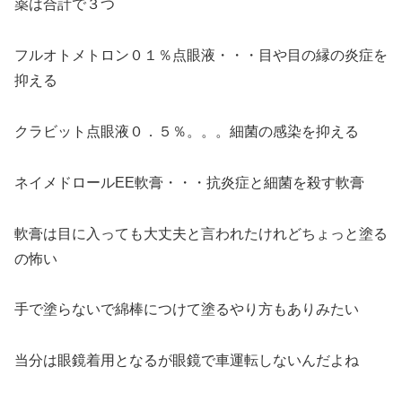
薬は合計で３つ
フルオトメトロン０１％点眼液・・・目や目の縁の炎症を
抑える
クラビット点眼液０．５％。。。細菌の感染を抑える
ネイメドロールEE軟膏・・・抗炎症と細菌を殺す軟膏
軟膏は目に入っても大丈夫と言われたけれどちょっと塗る
の怖い
手で塗らないで綿棒につけて塗るやり方もありみたい
当分は眼鏡着用となるが眼鏡で車運転しないんだよね