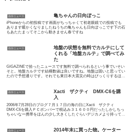
亀ちゃんの日向ぼっこ
自分ニュース
iPhoneからの初投稿です画面がちっちゃくて初老眼鏡での投稿でも
あります暖かくなりましたねうちの亀ちゃんも日向ぼっこです下の石
もあたたまってそこから動きません春ですね
地盤の状態を無料でカルテにして
自分ニュース
くれる「地盤カルテ」で調べてみ
た
GIGAZINEで拾ったニュースです無料で調べられるという事でいそい
そと。地盤カルテです結構数値は良いですね。地盤は固いと思ってい
たので予想通りです。それでも東日本大震災の時はびっくりするほど
揺れました。
Xacti ザクティ DMX-C6を購
自分ニュース
入
2006年7月28日のブログ７月１７日の海の日にXacti ザクティ
DMX-C6を購入ＰＣボンバーで税込み３１６００円だったしかしちっ
ちゃいなー携帯をほんの少し大きくしたぐらいデジカメより持って歩
くの楽だからこれはきっと楽しめるはず・・・...
2014年末に買った物。ケーター
自分ニュース