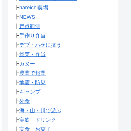
┣
hareichi農場
┣
NEWS
┣
定点観測
┣
手作り弁当
┣
デブ・ハゲに抗う
┣
総菜・弁当
┣
カヌー
┣
農業で起業
┣
地震・防災
┣
キャンプ
┣
外食
┣
海・山・川で遊ぶ
┣
実飲 ドリンク
┣
実食 お菓子