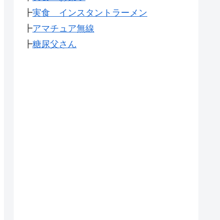
┣
実食 インスタントラーメン
┣
アマチュア無線
┣
糖尿父さん