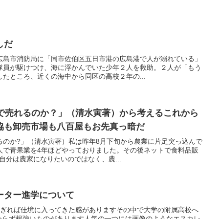
しだ
広島市消防局に「同市佐伯区五日市港の広島港で人が溺れている」
隊員が駆けつけ、海に浮かんでいた少年２人を救助。２人が「もう
たところ、近くの海中から同区の高校２年の...
円で売れるのか？」（清水寅著）から考えるこれから
協も卸売市場も八百屋もお先真っ暗だ
るのか?」（清水寅著）私は昨年8月下旬から農業に片足突っ込んで
人で青果業を4年ほどやっておりました。その後ネットで食料品販
自分は農家になりたいのではなく、農...
ーター進学について
過ぎれば佳境に入ってきた感がありますその中で大学の附属高校へ
わらず根強いものがあります人気の一つには画像のようなエスカレ