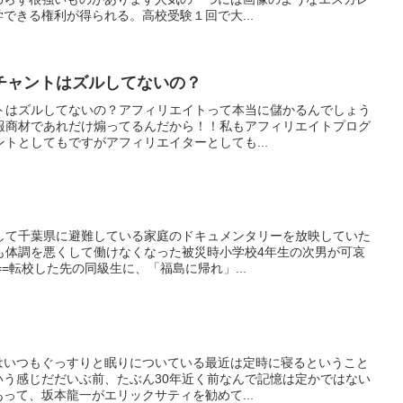
できる権利が得られる。高校受験１回で大...
チャントはズルしてないの？
トはズルしてないの？アフィリエイトって本当に儲かるんでしょう
報商材であれだけ煽ってるんだから！！私もアフィリエイトプログ
トとしてもですがアフィリエイターとしても...
して千葉県に避難している家庭のドキュメンタリーを放映していた
も体調を悪くして働けなくなった被災時小学校4年生の次男が可哀
=転校した先の同級生に、「福島に帰れ」...
はいつもぐっすりと眠りについている最近は定時に寝るということ
いう感じだだいぶ前、たぶん30年近く前なんで記憶は定かではない
って、坂本龍一がエリックサティを勧めて...