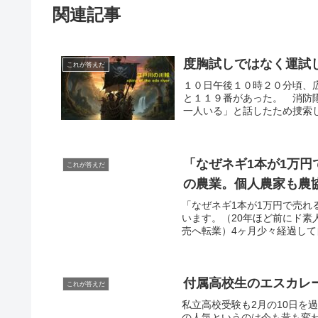
関連記事
度胸試しではなく運試
これが答えだ
１０日午後１０時２０分頃、
と１１９番があった。 消防
一人いる」と話したため捜索し
「なぜネギ1本が1万
これが答えだ
の農業。個人農家も農
「なぜネギ1本が1万円で売れ
います。（20年ほど前にド素
売へ転業）4ヶ月少々経過して
付属高校生のエスカレ
これが答えだ
私立高校受験も2月の10日を
の人気というのは今も昔も変