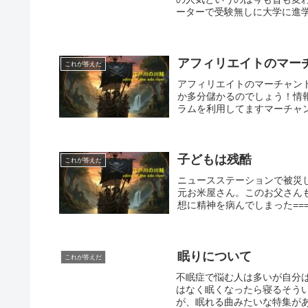
ーターで受験無しに大学に進学
アフィリエイトのマー
これが答えだ
アフィリエイトのマーチャン
か多分儲かるのでしょう！情
ラムを利用してますマーチャン
子どもは残酷
これが答えだ
ニュースステーションで被災
元お米屋さん。このお父さん
想に精神を病んでしまった===
眠りについて
これが答えだ
不眠症で悩む人は多いが自分
はなく眠くなったら寝るそう
が、眠れる曲みたいな特集があ