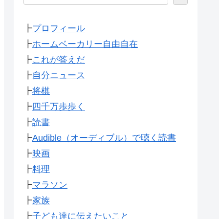
┣
プロフィール
┣
ホームベーカリー自由自在
┣
これが答えだ
┣
自分ニュース
┣
将棋
┣
四千万歩歩く
┣
読書
┣
Audible（オーディブル）で聴く読書
┣
映画
┣
料理
┣
マラソン
┣
家族
┣
子ども達に伝えたいこと