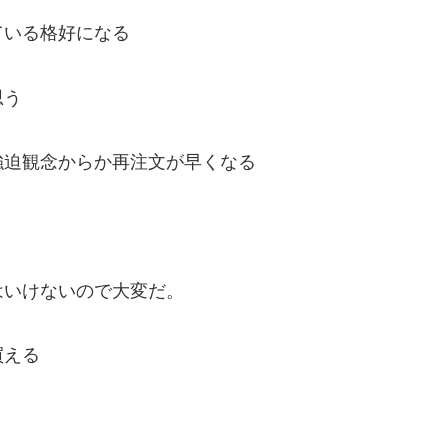
ている格好になる
思う
強迫観念からか再注文が早くなる
はいけないので大変だ。
買える