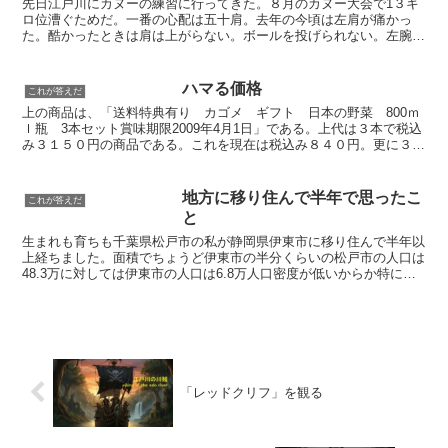
先日江戸川にカヌーの練習に行ってきた。８月のカヌー大会で1３キ
ロ位漕ぐためだ。一番の心配は五十肩。去年の今頃は左肩が痛かっ
た。酷かったときは肩は上がらない。ボールを投げられない。左腕が
ある角度にひねったりすると激痛が走る。ただしカヌーを漕ぐ...
ハマる価格
これが答えだ
上の商品は、「送料特典有り カゴメ ギフト 日本の野菜 800ｍ
ｌ瓶 3本セット賞味期限2009年4月1日」である。上代は３本で税込
み３１５０円の商品である。これを現在は税込み８４０円。更に３ケ
ース単位で購入の場合は送料無料という、ワーウォ...
地方に移り住んで半年で思ったこ
これが答えだ
と
生まれも育ちも千葉県松戸市の私が静岡県伊東市に移り住んで半年以
上経ちました。面積でちょうど伊東市の半分くらいの松戸市の人口は
48.3万に対しては伊東市の人口は6.8万人口密度が低いからか特に若
い人たちを見かけません。あんなにたくさん見かけた...
「レッドクリフ」を観る