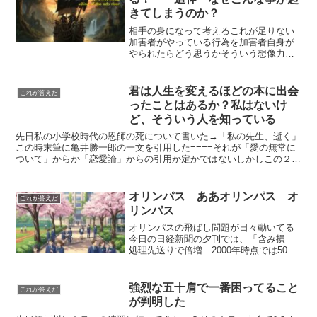
きてしまうのか？
相手の身になって考えるこれが足りない
加害者がやっている行為を加害者自身が
やられたらどう思うかそういう想像力が
足りないやられて嫌なことは人にもやら
ない幼稚園児に諭すようだけど。例えば
他人のベンツに石で傷をつけるこういう
君は人生を変えるほどの本に出会
これが答えだ
事やるやつは絶対にベンツ...
ったことはあるか？私はないけ
ど、そういう人を知っている
先日私の小学校時代の恩師の死について書いた→「私の先生、逝く」
この時末筆に亀井勝一郎の一文を引用した====それが「愛の無常に
ついて」からか「恋愛論」からの引用か定かではないしかしこの２冊
しか読んだことがないからどちらかなんですが。上の画像...
オリンパス ああオリンパス オ
これが答えだ
リンパス
オリンパスの飛ばし問題が日々動いてる
今日の日経新聞の夕刊では、「含み損
処理先送りで倍増 2000年時点では500
億円」1984年から93年まで社長を務めた
下山氏によると所得隠しを知ったのは8日
の報道で知ったとし、「非常に残念。従
強烈な五十肩で一番困ってること
これが答えだ
業員がかわ...
が判明した