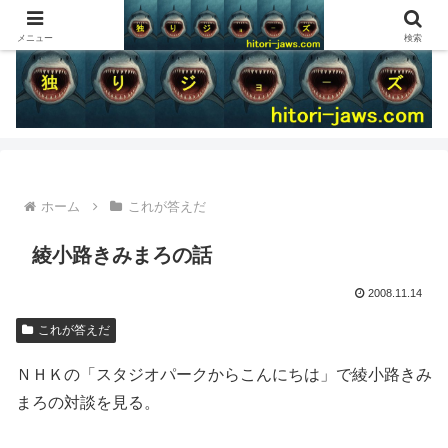
メニュー
検索
ホーム
これが答えだ
綾小路きみまろの話
2008.11.14
これが答えだ
ＮＨＫの「スタジオパークからこんにちは」で綾小路きみ
まろの対談を見る。