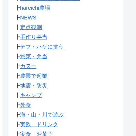
┣
hareichi農場
┣
NEWS
┣
定点観測
┣
手作り弁当
┣
デブ・ハゲに抗う
┣
総菜・弁当
┣
カヌー
┣
農業で起業
┣
地震・防災
┣
キャンプ
┣
外食
┣
海・山・川で遊ぶ
┣
実飲 ドリンク
┣
実食 お菓子