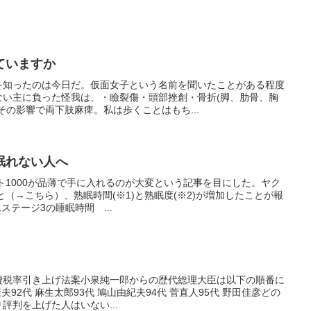
ていますか
を知ったのは今日だ。仮面女子という名前を聞いたことがある程度
ない主に負った怪我は、・瞼裂傷・頭部挫創・骨折(脚、肋骨、胸
その影響で両下肢麻痺。私は歩くことはもち...
眠れない人へ
ルト1000が品薄で手に入れるのが大変という記事を目にした。ヤク
と（→こちら）、熟眠時間(※1)と熟眠度(※2)が増加したことが報
ステージ3の睡眠時間 ...
費税率引き上げ法案小泉純一郎からの歴代総理大臣は以下の順番に
康夫92代 麻生太郎93代 鳩山由紀夫94代 菅直人95代 野田佳彦どの
評判を上げた人はいない...