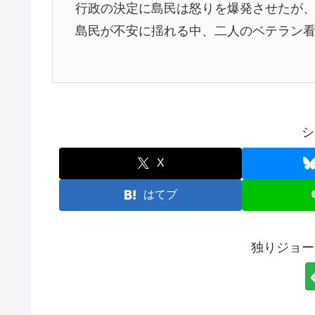
行政の決定に島民は怒りを爆発させたが
島民が不安に揺れる中、二人のベテラン
シ
X
はてブ
独りジョー