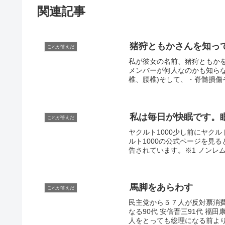
関連記事
猪狩ともかさんを知っ
これが答えだ
私が彼女の名前、猪狩ともか
メンバーが何人なのかも知ら
椎、腰椎)そして、・脊髄損傷
私は毎日が快眠です。
これが答えだ
ヤクルト1000少し前にヤク
ルト1000の公式ページを見る
告されています。※1 ノンレム
馬脚をあらわす
これが答えだ
民主党から５７人が反対票消
なる90代 安倍晋三91代 福田
人をとっても総理になる前より