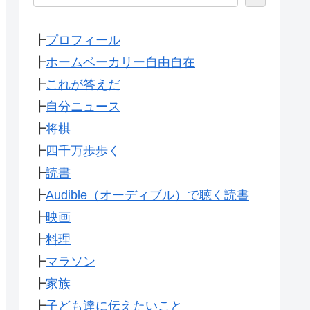
┣
プロフィール
┣
ホームベーカリー自由自在
┣
これが答えだ
┣
自分ニュース
┣
将棋
┣
四千万歩歩く
┣
読書
┣
Audible（オーディブル）で聴く読書
┣
映画
┣
料理
┣
マラソン
┣
家族
┣
子ども達に伝えたいこと