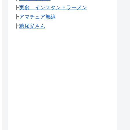
┣
実食 インスタントラーメン
┣
アマチュア無線
┣
糖尿父さん