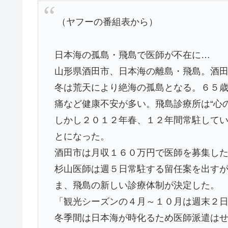
（ヤフーの番組表から）
日本海の孤島・飛島で医師が不在に…
山形県酒田市、日本海の離島・飛島。酒田
冬は荒天により絶海の孤島となる。６５
痛など健康不安が多い。飛島診療所は“心
しかし２０１２年春、１２年間常駐してい
とになった。
酒田市は月収１６０万円で医師を募集し
杉山医師は週５日常駐する留任案を出す
ま、飛島の新しい診療体制が決定した。
「観光シーズンの４月～１０月は週末２
冬季間は日本海が時化るため医師派遣は