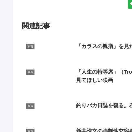
関連記事
「カラスの親指」を見
映画
「人生の特等席」（Troub
映画
見てほしい映画
釣りバカ日誌を観る。
映画
新井浩文の強制性交容
映画