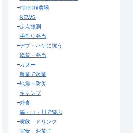
┣
hareichi農場
┣
NEWS
┣
定点観測
┣
手作り弁当
┣
デブ・ハゲに抗う
┣
総菜・弁当
┣
カヌー
┣
農業で起業
┣
地震・防災
┣
キャンプ
┣
外食
┣
海・山・川で遊ぶ
┣
実飲 ドリンク
┣
実食 お菓子