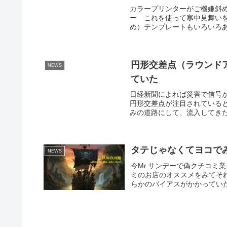
カラープリンターがご機嫌斜
ー これを使って寒中見舞い
め）テンプレートもいろいろあ
円形交差点（ラウンド
NEWS
ていた
日経新聞によれば災害で信号
円形交差点が注目されている
みの道路にして、流入してきた
タテじゃなくてヨコで
NEWS
今Mr.サンデーで偽クチコミ
ミのお店のオススメをみてそ
らかのバイアスがかかっていた