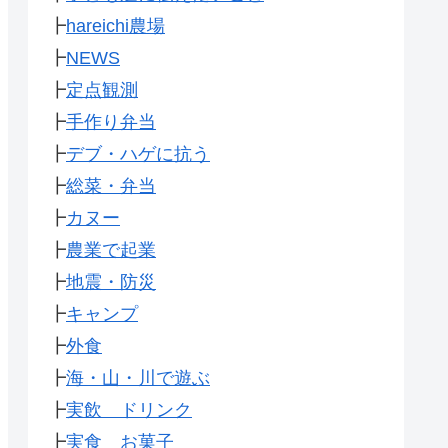
┣
hareichi農場
┣
NEWS
┣
定点観測
┣
手作り弁当
┣
デブ・ハゲに抗う
┣
総菜・弁当
┣
カヌー
┣
農業で起業
┣
地震・防災
┣
キャンプ
┣
外食
┣
海・山・川で遊ぶ
┣
実飲 ドリンク
┣
実食 お菓子