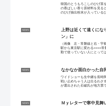
韓国のとうもろこしのひげ茶
の香ばしい香り原材料を見る
のひげ抽出粉末が入っている
上野は近くて遠くにな
NEWS
ン」に
（画像 左・常磐線と右・宇
駅から東京駅に変わる====
勤で使っていない人にとっては
なかなか面白かった自
NEWS
ワイドショーも生中継を長時
戦い止めちゃう人は出るわさ
が選出された石破氏が地方票で
Ｍｙレターで寒中見舞
NEWS