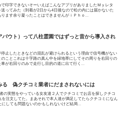
めで印字できないそーいえばこんなアプリがありましたＭｙレタ
を送ってみた（到着が2日から4日後なので松の内には届かないた
ります余り凝ったことはできませんがｉＰｈｏ...
アバウト）って八柱霊園ではずっと昔から導入され
が停止したときなどの混乱が避けられるという理由で信号機がない
とのことこれは十字路の真ん中を緑地帯にしてその周りを右回りの
車が右回りのみで走行し目的の道に出て行く...
みる 偽クチコミ業者にだまされないには
業者の実態をやっている女友達２人でクチコミでお店を探しクチコ
れを注文してた。まあそれで本人達が満足してたらクチコミになん
にしても問題ないのかもしれないけど結局...