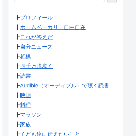
┣
プロフィール
┣
ホームベーカリー自由自在
┣
これが答えだ
┣
自分ニュース
┣
将棋
┣
四千万歩歩く
┣
読書
┣
Audible（オーディブル）で聴く読書
┣
映画
┣
料理
┣
マラソン
┣
家族
┣
子ども達に伝えたいこと