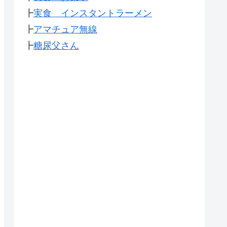
┣
実食 インスタントラーメン
┣
アマチュア無線
┣
糖尿父さん