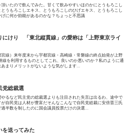
を頂いたので飲んでみた。甘くて飲みやすいほのかにとうもろこし
ととうもろこしエキス、とうもろこしのひげエキス、とうもろこし
ひげに何か効能があるのかな？ちょっと不思議
りにけり 「東北縦貫線」の愛称は「上野東京ライ
都宮線）来年度末から宇都宮線・高崎線・常磐線の終点始発が上野
常磐線を利用するものとしてこれ、良いのか悪いのか？私のように通
あまりメリットがないような気がします...
民党総裁選
間やるなど民主党の総裁選よりも注目された失言は出るわ、途中で
すが自民党は人材が豊富だそんなこんなで自民党総裁に安倍晋三氏
過半数を制したのに国会議員投票だけの決選...
いを送ってみた