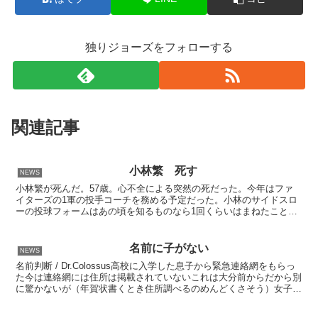
独りジョーズをフォローする
関連記事
小林繁 死す
NEWS
小林繁が死んだ。57歳。心不全による突然の死だった。今年はファ
イターズの1軍の投手コーチを務める予定だった。小林のサイドスロ
ーの投球フォームはあの頃を知るものなら1回くらいはまねたことが
あるだろう。気迫で投げる投手だった。私はタイガースファ...
名前に子がない
NEWS
名前判断 / Dr.Colossus高校に入学した息子から緊急連絡網をもらっ
た今は連絡網には住所は掲載されていないこれは大分前からだから別
に驚かないが（年賀状書くとき住所調べるのめんどくさそう）女子の
名前をみたら、●●子が1人もいなかった今...