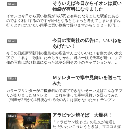
そういえば今日からイオンは買い
NEWS
物袋が有料になりました
イオンは今日から買い物袋が1枚5円と有料になりました駅前にある
のでよく利用するのですが5円となるとちょっと考えてしまいますね
行くときはだいたい両手に買い物袋で帰りますから５ｘ２＝10円で
すねいつも背負ってるデイパックの中には娘から貰った高校...
今日の宝島社の広告に、いいねを
NEWS
あげたい！
今日の日経新聞朝刊の宝島社の広告すんごくいいね！右側の赤い太文
字で、「君よ、散財にためらうなかれ。君の十銭で浅草が建つ。」左
側の写真は焼け野原になった浅草公園その下のキャプションが、
「1923年、関東大震災後の浅草には、そんな看板が立てられ...
Ｍｙレターで寒中見舞いを送って
NEWS
みた
カラープリンターがご機嫌斜めで印字できないそーいえばこんなアプ
リがありましたＭｙレター これを使って寒中見舞いを送ってみた
（到着が2日から4日後なので松の内には届かないため）テンプレー
トもいろいろあります余り凝ったことはできませんがｉＰｈｏ...
アラビヤン焼そば 大爆発！
NEWS
「アラビヤン焼そば」の注文が急増し
た だいたいこういうときは、マスコミ媒