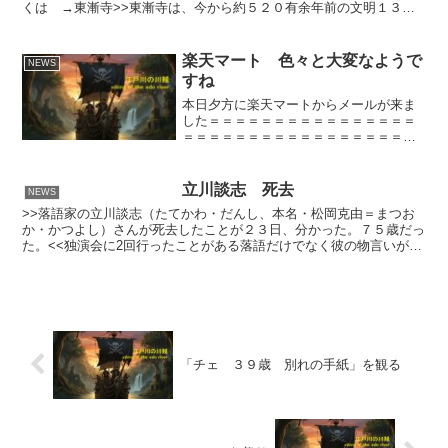
くは →東漸寺>>東漸寺は、今から約５２０有余年前の文明１３年
（１４８１）、経譽愚底運公上人により、当初、根木内（こ...
楽天マート 色々と大変なようで
NEWS
すね
本日夕方に楽天マートからメールが来ま
した＝＝＝＝＝＝＝＝＝＝＝＝＝＝＝＝
＝＝＝＝＝＝＝＝＝＝＝＝＝＝＝＝＝＝
（件名）【楽天マート】未配達のお詫び
と今後の対応についてお客様各位謹啓 早
春の候、お客様におかれましては、ます
立川談志 死去
NEWS
ますご清祥のこととお慶...
>>落語家の立川談志（たてかわ・だんし、本名・松岡克由＝まつお
か・かつよし）さんが死去したことが２３日、分かった。７５歳だっ
た。<<独演会に2回行ったことがある落語だけでなく彼の物言いが好
きだった合掌
「チェ ３９歳 別れの手紙」を観る