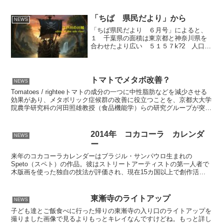
「ちば 県民だより」から
NEWS
「ちば県民だより ６月号」によると、
１ 千葉県の面積は東京都と神奈川県を
合わせたより広い ５１５７k?2 人口
６１７万人３ 成田国際空港の旅客数
年間３４２４万人（世界７位）４ 成田
国際空港の航空貨物取扱量 ２２１万ト
ン（世界３位）５ 千...
トマトでメタボ改善？
NEWS
Tomatoes / righteeトマトの成分の一つに中性脂肪などを減少させる
効果があり、メタボリック症候群の改善に役立つことを、京都大大学
院農学研究科の河田照雄教授（食品機能学）らの研究グループが突き
止め、研究成果が１０日付の米科学誌プ...
2014年 コカコーラ カレンダ
NEWS
ー
来年のコカコーラカレンダーはブラジル・サンパウロ生まれの
Speto（スペト）の作品。彼はストリートアーティストの第一人者で
木版画を使った独自の技法が評価され、現在15カ国以上で創作活動
を展開中です====
東漸寺のライトアップ
NEWS
子ども達とご飯食べに行った帰りの東漸寺の入り口のライトアップを
撮りました画像で見るよりもっとキレイなんですけどね。もっと詳し