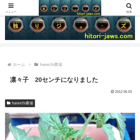
メニュー
検索
ホーム
hareichi農場
凛々子 20センチになりました
2012.06.03
hareichi農場