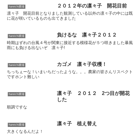
２０１２年の凛々子 開花目前
hareichi農場
凛々子 開花目前となりました観測している以外の凛々子の中には既
に花が咲いているものも出てきました
負けるな 凛々子２０１２
hareichi農場
時期はずれの台風４号が関東に接近する模様花が５つ咲きました暴風
雨にも負ける出ないぞ 凛々子!
カゴメ 凛々子収穫！
hareichi農場
ちっちぇーな！いまいちだったような。。。農家の皆さんリスペクト
ですホント難しい
凛々子 ２０１２ 2つ目が開花
hareichi農場
した
順調ですな
凛々子 植え替え
hareichi農場
大きくなるんだよ！