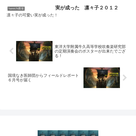
実が成った 凛々子２０１２
hareichi農場
凛々子の可愛い実が成った！
東洋大学附属牛久高等学校吹奏楽研究部
の定期演奏会のポスターが出来たでござ
る！
国境なき医師団からフィールドレポート
６月号が届く