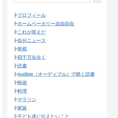
┣
プロフィール
┣
ホームベーカリー自由自在
┣
これが答えだ
┣
自分ニュース
┣
将棋
┣
四千万歩歩く
┣
読書
┣
Audible（オーディブル）で聴く読書
┣
映画
┣
料理
┣
マラソン
┣
家族
┣
子ども達に伝えたいこと