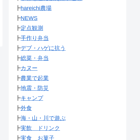
┣
hareichi農場
┣
NEWS
┣
定点観測
┣
手作り弁当
┣
デブ・ハゲに抗う
┣
総菜・弁当
┣
カヌー
┣
農業で起業
┣
地震・防災
┣
キャンプ
┣
外食
┣
海・山・川で遊ぶ
┣
実飲 ドリンク
┣
実食 お菓子