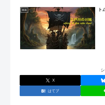
ト
映画
シ
X
はてブ