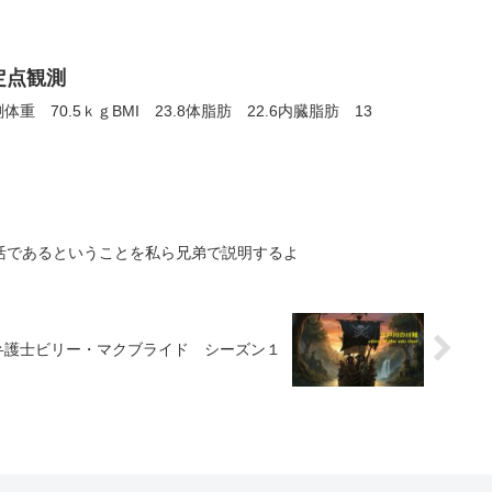
の定点観測
体重 70.5ｋｇBMI 23.8体脂肪 22.6内臓脂肪 13
活であるということを私ら兄弟で説明するよ
弁護士ビリー・マクブライド シーズン１