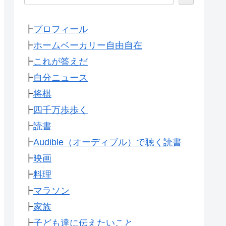
┣
プロフィール
┣
ホームベーカリー自由自在
┣
これが答えだ
┣
自分ニュース
┣
将棋
┣
四千万歩歩く
┣
読書
┣
Audible（オーディブル）で聴く読書
┣
映画
┣
料理
┣
マラソン
┣
家族
┣
子ども達に伝えたいこと