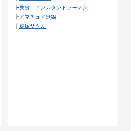
┣
実食 インスタントラーメン
┣
アマチュア無線
┣
糖尿父さん