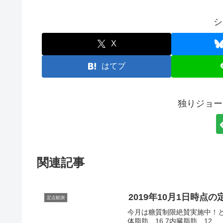
シ
X
はてブ
独りジョー
関連記事
2019年10月1日時点
定点観測
今月は糖質制限絶賛実施中！としよ
体脂肪 16.7内臓脂肪 12