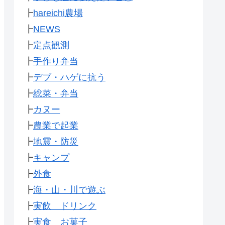
┣
hareichi農場
┣
NEWS
┣
定点観測
┣
手作り弁当
┣
デブ・ハゲに抗う
┣
総菜・弁当
┣
カヌー
┣
農業で起業
┣
地震・防災
┣
キャンプ
┣
外食
┣
海・山・川で遊ぶ
┣
実飲 ドリンク
┣
実食 お菓子