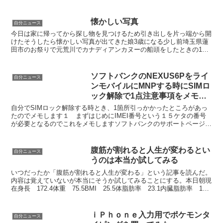
ー）というドイツの製図用品や筆記具の世界的...
懐かしい写真
自分ニュース
今日は家に帰ってから探し物を見つけるため引き出しを片っ端から開
けたそうしたら懐かしい写真が出てきた娘3歳になる少し前埼玉県蓮
田市のお祭りで元荒川でカナディアンカヌーの船頭をしたときの1枚
娘の背は私の胸にすっぽりと納まるくらい目の前のでっかい...
ソフトバンクのNEXUS6Pをライ
自分ニュース
ンモバイルにMNPする時にSIMロ
ック解除で1点注意事項をメモし
ます
自分でSIMロック解除する時とき、1箇所引っかかったところがあっ
たのでメモします１ まずはじめにIMEI番号という１５ケタの番号
が必要となるのでこれをメモしますソフトバンクのサポートページ→
携帯電話の製造番号（IMEI番号）を確認する方法を...
腹筋が割れると人生が変わるとい
自分ニュース
うのは本当か試してみる
いつだったか「腹筋が割れると人生が変わる」という記事を読んだ。
内容は覚えていないが本当にそうか試してみることにする。本日朝現
在身長 172.4体重 75.5BMI 25.5体脂肪率 23.1内臓脂肪率 13.0
腕立て・腹筋・背筋各20回から...
ｉＰｈｏｎｅ入力用でポケモンタ
自分ニュース