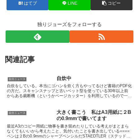
はてブ
LINE
コピー
独りジョーズをフォローする
関連記事
自炊中
自分ニュース
自炊をしている。本当にゴハンを炊く方もやってるけど書籍のPDF化
の方だ。スキャンスナップと古いベット型を使っている30年以上前
からある裁断機（というかページカッター）を利用しているので一度
に多くの裁断をできないのが難点。もう少しで自炊は完了...
大きく書こう 私はA3用紙に２B
自分ニュース
の0.9mmで書いてます
最近A3のコピー用紙に物事を書き留めたりしている考えがまとまら
なくてもいいから考えたこと、気付いたことを書き出している====
ペンは２Bの0.9mmのシャープペンシルだSTAEDTLER（ステッドラ