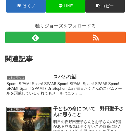
はてブ
LINE
コピー
独りジョーズをフォローする
関連記事
スパムな話
これが答えだ
Spam! SPAM! Spam! SPAM! Spam! SPAM! Spam! SPAM! Spam!
SPAM! Spam! SPAM! / Dr Stephen Dann毎日たくさんのスパムメー
ルを頂戴しているそれでもメールはニフテ...
子どもの命について 野田聖子さ
これが答えだ
んに思うこと
明日の夜野田聖子さんとお子さんの特番
がある見る気は全くないこの特番に絡ん