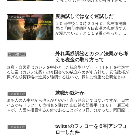
で何だろうが年を明けてからお子さんと
の露出が多いし、民放各局で結構時間を
割いて伝えているのでなんとなくいくつ
かの番組を見たご主人の精子と米国人女
度胸試しではなく運試しだ
これが答えだ
性の卵子による受精卵を野...
１０日午後１０時２０分頃、広島市消防
局に「同市佐伯区五日市港の広島港で人
が溺れている」と１１９番があった。
消防隊員が駆けつけ、海に浮かんでいた
少年２人を救助。２人が「もう一人い
る」と話したため捜索したところ、近く
の海中から同区の高校２年の...
外れ馬券訴訟とカジノ法案から考
これが答えだ
える税金の取り方って
政府・自民党はカジノを中心とした統合型リゾート（ＩＲ）を推進す
る法案（カジノ法案）の今国会での成立をめざす方針だ。安倍政権が
掲げる成長戦略の進展を強調する狙いで、採決に慎重な公明党との調
整がカギとなる。ギャンブル依存症や青少年への影響などへ...
就職か就社か
これが答えだ
まあ人の人生だから他人がとやかく言う筋合いではないですが、日本
ハムからドラフト６位指名を受けた山口裕次郎投手（１８）＝履正社
＝が、入団を拒否する方針であることが２３日、分かった。岡田龍生
監督（５５）が「本人が『行きません』と言っているので、...
twitterのフォローを６割アンフォ
これが答えだ
ローした件