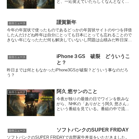
と、一応覚えていたらしくなんとなくお
礼を言われて意味が分からないけど、コ
アラのマーチをもらうお陰様でというべ
きか子ども達も随分と大きくなった。知
恵が足りねーなーといつも...
謹賀新年
自分ニュース
今年の年賀状で使ったものであるどっかの年賀状サイトのやつを拝借
したんだけどね昨年は自分にとっても日本にとっても忘れることので
きない年になったただ何も解決していないし問題は山積みだ昨日深夜
の朝まで生テレビでは福島県の原発問題を取り上げていたが...
iPhone３GS 破裂 どういうこ
自分ニュース
と？
昨日までは何ともなかったiPhone3GSが破裂？どういう事なのだろ
う？
阿久 悠サンのこと
自分ニュース
今夜が独りの最後の日でワインを飲みな
がら、NHKの「ありがとう阿久 悠さん」
という番組を見ている。番組の中で流れ
る曲を聴いているとつくづく偉大な人だ
ったことがわかる。（ゲストが都倉俊一
というのがまた泣かせる）えっ、あの歌
の作詞も阿久 悠さん...
ソフトバンクのSUPER FRIDAY
自分ニュース
ソフトバンクのSUPER FRIDAYで吉野家牛丼並をいただきました。