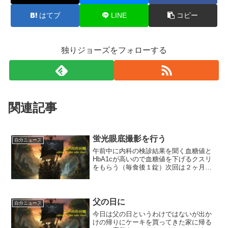
はてブ
LINE
コピー
独りジョーズをフォローする
関連記事
蛍光眼底撮影を行う
自分ニュース
午前中に内科の検診結果を聞く血糖値と
HbA1cが高いので血糖値を下げるクスリ
をもらう（毎食後１錠）次回は２ヶ月先
でその結果をみて、クスリを調整すると
のこと午後は眼科で蛍光眼底撮影
（FAG）を受ける。先週、担当の先生か
ら、「注射で吐いたり、倒...
父の日に
自分ニュース
今日は父の日というわけではないが出か
けの帰りにケーキを買ってきた家に帰る