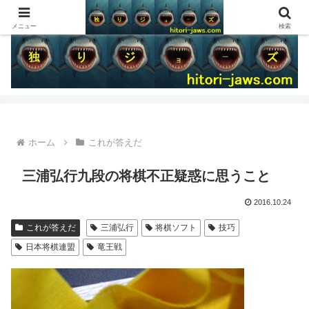
メニュー
検索
ホーム
これが答えだ
三浦弘行九段の将棋不正疑惑に思うこと
2016.10.24
これが答えだ
三浦弘行
将棋ソフト
技巧
日本将棋連盟
竜王戦