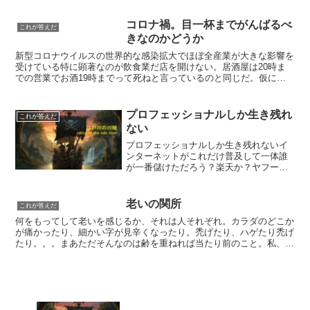
コロナ禍。目一杯までがんばるべ
これが答えだ
きなのかどうか
新型コロナウイルスの世界的な感染拡大でほぼ全産業が大きな影響を
受けている特に顕著なのが飲食業だ店を開けない。居酒屋は20時ま
での営業でお酒19時までって死ねと言っているのと同じだ。仮に無
視して深夜まで酒を提供するにしてもお客が来ないまさに八...
プロフェッショナルしか生き残れ
これが答えだ
ない
プロフェッショナルしか生き残れないイ
ンターネットがこれだけ普及して一体誰
が一番儲けただろう？楽天か？ヤフー
か？私が思うにコンサルタント（ネット
ショップ指導系）が一番儲けたんではな
いだろうかネットが普及する前は コン
老いの関所
これが答えだ
サルタントといえばボストン...
何をもってして老いを感じるか、それは人それぞれ。カラダのどこか
が痛かったり、細かい字が見辛くなったり。禿げたり、ハゲたり禿げ
たり。。。まあただそんなのは齢を重ねれば当たり前のこと。私、ま
だ自覚はないのだがきっと年をくったと思い知らされるであ...