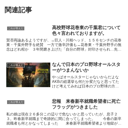
関連記事
高校野球花巻東の千葉君について
これが答えだ
色々言われておりますが。
賛否両論あるようですが、→巨人・川相ヘッド、１５６センチの花巻
東・千葉外野手を絶賛 一方で激辛評価も→花巻東・千葉外野手の無
念はどれ程か ３年間磨き上げた「自分の野球」封印させられ…先ほ
どYouTubeで確認したけど、完全アウトですよ第９５...
なんで日本のプロ野球オールスタ
これが答えだ
ーがつまんないか
やっぱオールスターじゃないからだよな
AKBの総選挙も何だか変だなと思ってた
けど考えてみれば日本のプロ野球の方が
ずっと前から変だった【セ・リーグ】先
発投手 広島・前田健太 ２（２）中
継ぎ投手 巨人・山口鉄也 ２（２）抑
悲報 来春新卒就職希望者に死亡
これが答えだ
え投手 阪神・藤川球...
フラッグがつきました
私の娘は現在２６多分この辺りで危ないかと思っていたが、息子２
３。昨春新卒就職まで奇跡的に間に合ってしまった。 今春の新卒
就職者も何とかなってしまった 来春新卒就職希望者より地獄が始
まることになってしまった よっぽどの学歴あるいはコネがな...