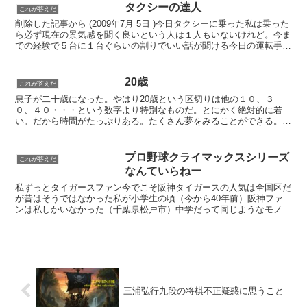
タクシーの達人
これが答えだ
削除した記事から (2009年7月 5日 )今日タクシーに乗った私は乗った
ら必ず現在の景気感を聞く良いという人は１人もいないけれど。今ま
での経験で５台に１台ぐらいの割りでいい話が聞ける今日の運転手さ
んも当たりだった。以下運転手さんの教え１ ...
20歳
これが答えだ
息子が二十歳になった。やはり20歳という区切りは他の１０、３
０、４０・・・という数字より特別なものだ。とにかく絶対的に若
い。だから時間がたっぷりある。たくさん夢をみることができる。今
はこれからの長い航海の前の猶予期間かもしれないが日々楽しめ...
プロ野球クライマックスシリーズ
これが答えだ
なんていらねー
私ずっとタイガースファン今でこそ阪神タイガースの人気は全国区だ
が昔はそうではなかった私が小学生の頃（今から40年前）阪神ファ
ンは私しかいなかった（千葉県松戸市）中学だって同じようなモノだ
ったタイガースがジャイアンツに勝つのはうれしい今日も現...
三浦弘行九段の将棋不正疑惑に思うこと