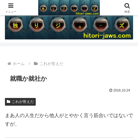
メニュー
検索
ホーム
これが答えだ
就職か就社か
2016.10.24
これが答えだ
まあ人の人生だから他人がとやかく言う筋合いではないで
すが、