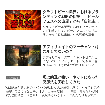
クラフトビール業界におけるブラ
これが答えだ
ンディング戦略の転換：「ビール
フェスへの出店」から「自社主催
フェス」へのシフトの提言
クラフトビール業界におけるブランディ
ング戦略として、ビールフェスへの「出
店」から「自社主催」への転換の重要性
について考察します。特に、地域密着型
のブランディングの成功例として、松戸
市の地ビールを参考に提案します。クラ
アフィリエイトのマーチャントは
これが答えだ
フトビール業界におけるブ...
ズルしてないの？
アフィリエイトのマーチャントはズルし
てないの？アフィリエイトって本当に儲
かるんでしょうか多分儲かるのでしょ
う！情報商材であれだけ煽ってるんだか
ら！！私もアフィリエイトプログラムを
利用してますマーチャントとしてもです
私は納豆が嫌い ネットにあった
これが答えだ
がアフィリエイターとしても...
克服法を実験してみた
私は納豆が嫌いあのネバネバが駄目なのだ糸引く感じ。とっても気持
ち悪い同じような山芋、オクラとかも駄目====関西は知らないが関
東だと納豆というと水戸・茨城県というイメージ死んだ母も茨城生ま
れ。お母さんごめんなさいこれは何とかしなくてはいけな...