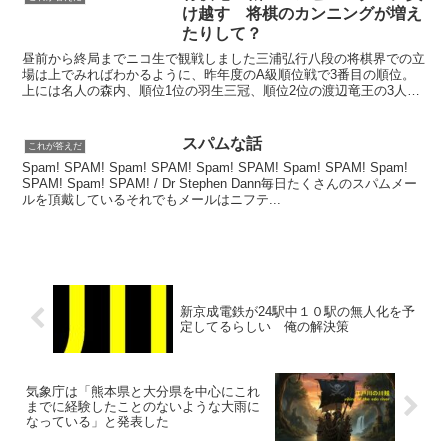
け越す 将棋のカンニングが増え
たりして？
昼前から終局までニコ生で観戦しました三浦弘行八段の将棋界での立
場は上でみればわかるように、昨年度のA級順位戦で3番目の順位。
上には名人の森内、順位1位の羽生三冠、順位2位の渡辺竜王の3人し
かいない。====戦局は相矢倉で終始三浦八段の玉頭で...
スパムな話
これが答えだ
Spam! SPAM! Spam! SPAM! Spam! SPAM! Spam! SPAM! Spam!
SPAM! Spam! SPAM! / Dr Stephen Dann毎日たくさんのスパムメー
ルを頂戴しているそれでもメールはニフテ...
新京成電鉄が24駅中１０駅の無人化を予
定してるらしい 俺の解決策
気象庁は「熊本県と大分県を中心にこれ
までに経験したことのないような大雨に
なっている」と発表した