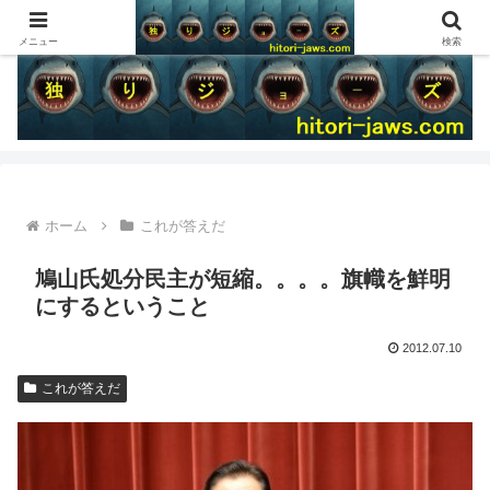
メニュー
検索
ホーム
これが答えだ
鳩山氏処分民主が短縮。。。。旗幟を鮮明
にするということ
2012.07.10
これが答えだ