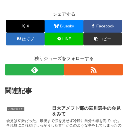
シェアする
X
Bluesky
Facebook
はてブ
LINE
コピー
独りジョーズをフォローする
関連記事
日大アメフト部の宮川選手の会見
これが答えだ
をみて
会見は立派だった。最後まで涙を見せず冷静に自分の罪を詫ていた。
それ故にこれだけしっかりした青年がこのような事をしてしまったの