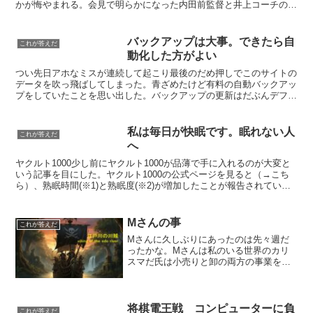
かが悔やまれる。会見で明らかになった内田前監督と井上コーチのや
ったこと。日本代表に選ばれたほどの選手を練習・試合から...
バックアップは大事。できたら自
これが答えだ
動化した方がよい
つい先日アホなミスが連続して起こり最後のだめ押しでこのサイトの
データを吹っ飛ばしてしまった。青ざめたけど有料の自動バックアッ
プをしていたことを思い出した。バックアップの更新はだぶんデフォ
ルトのままだったので15日間隔の更新ということで8月の...
私は毎日が快眠です。眠れない人
これが答えだ
へ
ヤクルト1000少し前にヤクルト1000が品薄で手に入れるのが大変と
いう記事を目にした。ヤクルト1000の公式ページを見ると（→こち
ら）、熟眠時間(※1)と熟眠度(※2)が増加したことが報告されていま
す。※1 ノンレムステージ3の睡眠時間 ...
Mさんの事
これが答えだ
Mさんに久しぶりにあったのは先々週だ
ったかな。Mさんは私のいる世界のカリ
スマだ氏は小売りと卸の両方の事業をさ
れているのだが その商売でたたき出す
数字＝売り上げには毎度の事ながら圧倒
される。いつも会うと商売の話になるの
だがほとんどはおしゃべり...
将棋電王戦 コンピューターに負
これが答えだ