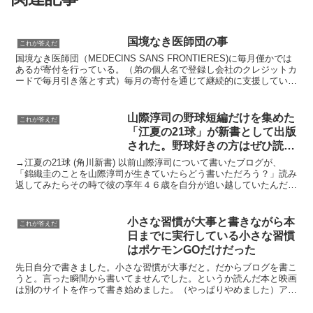
国境なき医師団の事
これが答えだ
国境なき医師団（MEDECINS SANS FRONTIERES)に毎月僅かでは
あるが寄付を行っている。（弟の個人名で登録し会社のクレジットカ
ードで毎月引き落とす式）毎月の寄付を通じて継続的に支援している
ものを「援助活動地をＭＳＦと一緒に支...
山際淳司の野球短編だけを集めた
これが答えだ
「江夏の21球」が新書として出版
された。野球好きの方はぜひ読ん
で。
→江夏の21球 (角川新書) 以前山際淳司について書いたブログが、
「錦織圭のことを山際淳司が生きていたらどう書いただろう？」読み
返してみたらその時で彼の享年４６歳を自分が追い越していたんだと
なぜかしみじみとしてしまった。死んで人生を全うした...
小さな習慣が大事と書きながら本
これが答えだ
日までに実行している小さな習慣
はポケモンGOだけだった
先日自分で書きました。小さな習慣が大事だと。だからブログを書こ
うと。言った瞬間から書いてませんでした。というか読んだ本と映画
は別のサイトを作って書き始めました。（やっぱりやめました）アマ
ゾンプライムビデオのおかげでずいぶんと映画を観るように...