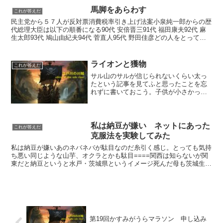
馬脚をあらわす
これが答えだ
民主党から５７人が反対票消費税率引き上げ法案小泉純一郎からの歴
代総理大臣は以下の順番になる90代 安倍晋三91代 福田康夫92代 麻
生太郎93代 鳩山由紀夫94代 菅直人95代 野田佳彦どの人をとっても
総理になる前より評判を上げた人はいない...
ライオンと獲物
これが答えだ
サル山のサルが信じられないくらい太っ
たという記事を見てふと思ったことを忘
れずに書いておこう。子供が小さかった
ころ、ライオンが獲物を仕留めて食べて
いるのをテレビなんかで見たとき「ライ
オンは自分の食べる分だけ狩りをして無
駄な殺生はしないんだよ（...
私は納豆が嫌い ネットにあった
これが答えだ
克服法を実験してみた
私は納豆が嫌いあのネバネバが駄目なのだ糸引く感じ。とっても気持
ち悪い同じような山芋、オクラとかも駄目====関西は知らないが関
東だと納豆というと水戸・茨城県というイメージ死んだ母も茨城生ま
れ。お母さんごめんなさいこれは何とかしなくてはいけな...
第19回かすみがうらマラソン 申し込み