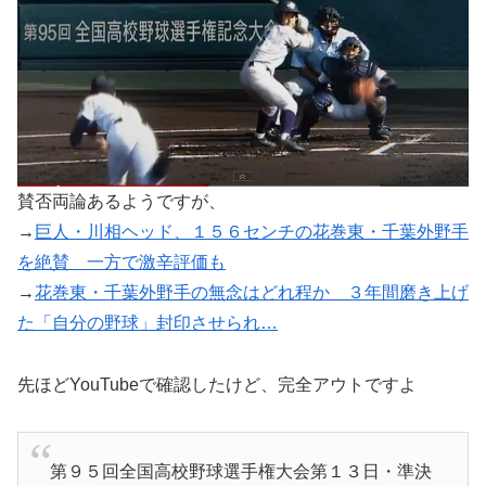
賛否両論あるようですが、
→
巨人・川相ヘッド、１５６センチの花巻東・千葉外野手
を絶賛 一方で激辛評価も
→
花巻東・千葉外野手の無念はどれ程か ３年間磨き上げ
た「自分の野球」封印させられ…
先ほどYouTubeで確認したけど、完全アウトですよ
第９５回全国高校野球選手権大会第１３日・準決