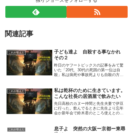
独りジョーズをフォローする
関連記事
子ども達よ 自殺する事なかれ
これが答えだ
その２
昨日のヤフートピックスの記事をみて驚
いた「20代、30代の死因の第一位は自
殺」私は病死や事故死よりも自殺の方が
多いというこの事実を全く知らなかった
====私は以前に「子ども達よ 自殺する
事なかれ」と書いた。２年近く前だ。何
私は乾杯のために生きています。
これが答えだ
回でも負けられるし...
こんな社長の居酒屋で飲みたい
先日高校のカヌー仲間と先生夫妻で伊豆
に行った。飲んでるときに先生より忘年
会か新年会で鈴木君のところ使えとの指
令。彼は高校の1年後輩にあたるのだが高
校時代の面識はない。所沢で店が取れな
いときに先生に無理矢理頼んでもらって2
息子よ 突然の大阪ー京都ー東尋
これが答えだ
度ほどお店に行ったこ...