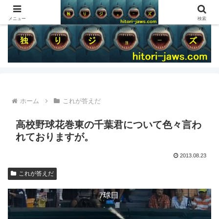
メニュー
検索
ホーム
これが答えだ
高校野球花巻東の千葉君について色々言わ
れておりますが。
2013.08.23
これが答えだ