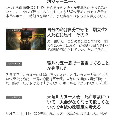
坊ジャーニーへ
いつもの肉肉BBQをしていたら息子が大阪とか東尋坊に行ってみた
いと。。。ならば行ってもらいましょうBBQを早めに終えて息子は
本屋へポケット時刻表を買いに。まだ青春１８きっぷが買えるならば
行ってもらいましょう今のガキはネットで行き先を入力すれ...
自分の命は自分で守る 駒大生2
これが答えだ
人死亡に思う その２
先日書いた 自分の命は自分で守る 駒
大生2人死亡に思う の続き今日もテレビ
で続報が伝えられていた。そこで考えた
こと自分が学生だったのは数十年も前で
バブルの頃きっと当時だったらノリで自
分も飛び込んでただろうこの年になって
強烈な五十肩で一番困ってること
これが答えだ
思うと大学生なんてまだ...
が判明した
先日江戸川にカヌーの練習に行ってきた。８月のカヌー大会で1３キ
ロ位漕ぐためだ。一番の心配は五十肩。去年の今頃は左肩が痛かっ
た。酷かったときは肩は上がらない。ボールを投げられない。左腕が
ある角度にひねったりすると激痛が走る。ただしカヌーを漕ぐ...
天竜川カヌー大会 死亡事故につ
これが答えだ
いて 大会がなくなって欲しくな
いので今後の改善策を考える
８月２５日（日）に第48回天竜川カヌー大会が行われました。私が