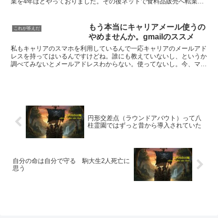
業を4年ほどやっておりました。その後ネットで食料品販売へ転業）
4ヶ月少々経過して自分は農家になりたいのではなく、農...
もう本当にキャリアメール使うの
これが答えだ
やめませんか。gmailのススメ
私もキャリアのスマホを利用しているんで一応キャリアのメールアド
レスを持ってはいるんですけどね。誰にも教えていないし、というか
調べてみないとメールアドレスわからない。使ってないし。今、マイ
ソフトバンクにログインしてメールアドレス確認した。迷惑...
円形交差点（ラウンドアバウト）って八
柱霊園ではずっと昔から導入されていた
自分の命は自分で守る 駒大生2人死亡に
思う