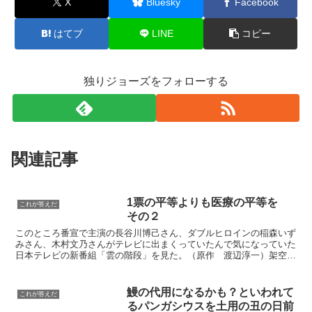
X
Bluesky
Facebook
はてブ
LINE
コピー
独りジョーズをフォローする
関連記事
1票の平等よりも医療の平等を
これが答えだ
その２
このところ番宣で主演の長谷川博己さん、ダブルヒロインの稲森いず
みさん、木村文乃さんがテレビに出まくっていたんで気になっていた
日本テレビの新番組「雲の階段」を見た。（原作 渡辺淳一）架空の
離島が舞台だが実際には式根島で撮影が行われているようだ...
鰻の代用になるかも？といわれて
これが答えだ
るパンガシウスを土用の丑の日前