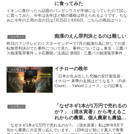
に食ってみた
イオンに夜行ったら話題のパンガシウスが半値になっていたので試し
に買ってみた。今年は去年ほど鰻の価格は抑えられるようです。ちな
みに今年の土用の丑の日は7月25日と8月6日。こちらの商品はベトナ
ム産のパンガシウスの甘辛醤油だれの蒲焼きです食べた...
痴漢のえん罪判決とるのは難しい
これが答えだ
昨日のフジテレビのミスターサンデーで7月の痴漢行為に対しての逆
転無罪判決がでた事件について見た。事件については→東京・三鷹バ
ス痴漢冤罪事件→小石勝朗／法浪記 第9回：三鷹バス痴漢冤罪事件→
三鷹・バス痴漢冤罪事件を支援するHPなどに詳しい。確...
イチローの晩年
これが答えだ
「日本が生み出した究極の安打製造器・
イチロー 来季の去就はどうなる？ （Full-
Count） - Yahoo!ニュース」との記事を本
日読みました今季の成績は打率２６２
====日米通算4000安打を達成した直後の
会見で、イチローは今季の自分...
「なぜネギ1本が1万円で売れるの
これが答えだ
か？」（清水寅著）から考えるこ
れからの農業。個人農家も農協も
卸売市場も八百屋もお先真っ暗だ
「なぜネギ1本が1万円で売れるのか?」（清水寅著）私は昨年8月下
旬から農業に片足突っ込んでいます。（20年ほど前にド素人で青果