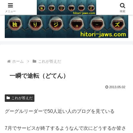
メニュー
検索
ホーム
これが答えだ
一瞬で途転（どてん）
2013.05.02
これが答えだ
グーグルリーダーで50人近い人のブログを見ている
7月でサービスが終了するようなんで次にどうするか皆さ