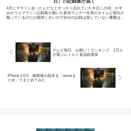
日）の記録集が届く
4月にマラソン走ったんだなとすっかり忘れていた今日この頃、かす
みがうらマラソン記録集が届いた参加ランナー全員のタイムと順位が
載っているのだが面倒くさいので自分の記録は探していない優勝はあ
の川内優輝選手総エントリー数は過去最高の2万7353人...
テレビ朝日 お願い！ランキング 1万人
が選ぶレトルト食品総選挙
iPhone３GS 破裂後の顛末を「neverま
とめ」でまとめてみた