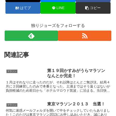
はてブ
LINE
コピー
独りジョーズをフォローする
関連記事
第１９回かすみがうらマラソン
マラソン
なんとか完走！
１月はそれなりに走ったのだが、それ以降はとんとご無沙汰。結局４
月に２回練習したのみで本番となった。土浦まではそう遠くはないが
負担軽減のため前日から「ホテルマロウド筑波」に泊まる。当日快
晴。気温が高い。エントリーが２万４４８０人と過去最多の出...
東京マラソン２０１３ 当選！
マラソン
何気に迷惑メールフォルダを開いて中をチェックしていたらありまし
た！このたびは東京マラソン2013にお申し込みいただき、誠にあり