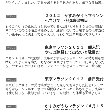
がとうございました。定員を超えるお申込みがあり、厳正なる抽選を
行いましたところ、当選となりました。2回目の当選です...
２０１２ かすみがうらマラソン
マラソン
へ向けて 今頃練習初日
もうこういうの止めようと思っているんだけど４月１５日の日曜日が
マラソンなのに今頃走り始めかよ！練習しないで出場するのは本当に
辛い後半死ぬに決まってるもんというわけで江戸川走ってきた１７キ
ロ近く土手には菜の花が咲き乱れ黄色い絨毯のようだった桜...
東京マラソン２０１３ 顛末記
マラソン
やっぱ練習して出ないと駄目だ
２月２４日当日の朝は鰻。去年のかすみがうらマラソンの時も鰻を朝
喰らってから家を出た。ちなみに今回はイオンで９８０円高くなった
な。ウエストポーチにはキャンディー一杯とスニッカーズ。飲み物は
ウイダーイン エネルギーとイオンの同じようなやつを２個...
東京マラソン２０１３ 前日受付
マラソン
東京ビッグサイトの受付場所はごった返しておりました記念Tシャツ
節分からインフルエンザで１週間寝込んで５キロ落ちてから、完全に
は戻り切らない状態が続いています。今朝計った体重も通常より3.4
キロ落ちたまま。とにかく明日はスタミナが切れないよう...
かすみがうらマラソン（４月１５
マラソン