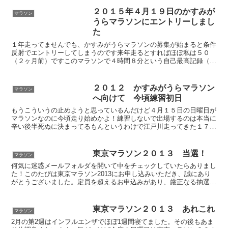
２０１５年４月１９日のかすみが
マラソン
うらマラソンにエントリーしまし
た
１年走ってませんでも、かすみがうらマラソンの募集が始まると条件
反射でエントリーしてしまうのです来年走るとすればほぼ私は５０
（２ヶ月前）ですこのマラソンで４時間８分という自己最高記録（初
マラソン）を更新して終わりにしたいです応援頂ける方私宛に...
２０１２ かすみがうらマラソン
マラソン
へ向けて 今頃練習初日
もうこういうの止めようと思っているんだけど４月１５日の日曜日が
マラソンなのに今頃走り始めかよ！練習しないで出場するのは本当に
辛い後半死ぬに決まってるもんというわけで江戸川走ってきた１７キ
ロ近く土手には菜の花が咲き乱れ黄色い絨毯のようだった桜...
東京マラソン２０１３ 当選！
マラソン
何気に迷惑メールフォルダを開いて中をチェックしていたらありまし
た！このたびは東京マラソン2013にお申し込みいただき、誠にあり
がとうございました。定員を超えるお申込みがあり、厳正なる抽選を
行いましたところ、当選となりました。2回目の当選です...
東京マラソン２０１３ あれこれ
マラソン
2月の第2週はインフルエンザでほぼ1週間寝てました。その後もあま