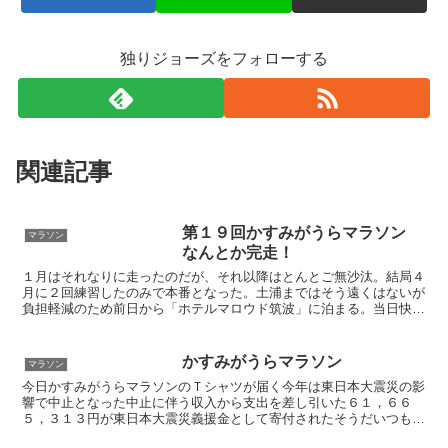
独りジョーズをフォローする
関連記事
第１９回かすみがうらマラソン
マラソン
なんとか完走！
１月はそれなりに走ったのだが、それ以降はとんとご無沙汰。結局４
月に２回練習したのみで本番となった。土浦まではそう遠くはないが
負担軽減のため前日から「ホテルマロウド筑波」に泊まる。当日快
晴。気温が高い。エントリーが２万４４８０人と過去最多の出...
かすみがうらマラソン
マラソン
今日かすみがうらマラソンのＴシャツが届く今年は東日本大震災の影
響で中止となった中止に伴う収入から支出を差し引いた６１，６６
５，３１３円が東日本大震災義援金として寄付されたそうだいつもレ
ースの少し前だけ練習するという悪しき行いを改善したい自己...