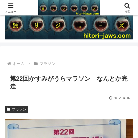
メニュー
検索
ホーム
マラソン
第22回かすみがうらマラソン なんとか完
走
2012.04.16
マラソン