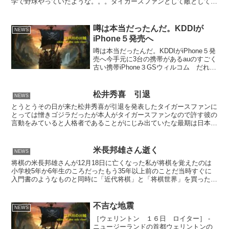
学で野球やっていたような。。。タイガースファンとして敵として押
さえで出てきたとき一番いやなやつは中日の鈴木孝政でした...
噂は本当だったんだ。KDDIが
NEWS
iPhone５発売へ
噂は本当だったんだ。KDDIがiPhone５発
売へ今手元に3台の携帯があるauのすごく
古い携帯iPhone３GSウィルコム だれと
でも定額のやつauの古いやつは来年使用
している周波数が使えなくなるので再三
機種変更の手紙は来るし最近はお願い
松井秀喜 引退
NEWS
メ...
とうとうその日が来た松井秀喜が引退を発表したタイガースファンに
とっては憎きゴジラだったが本人がタイガースファンなので許す彼の
言動をみていると人格者であることがにじみ出ていたな最期は日本プ
ロ野球で終えて欲しかったが彼の矜持が許さなかったのだろ...
米長邦雄さん逝く
NEWS
将棋の米長邦雄さんが12月18日に亡くなった私が将棋を覚えたのは
小学校5年か6年生のころだったもう35年以上前のことだ当時すぐに
入門書のようなものと同時に「近代将棋」と「将棋世界」を買った棋
譜通りにやっと駒を並べられるレベルだったのでプロの...
不吉な地震
NEWS
［ウェリントン １６日 ロイター］ -
ニュージーランドの首都ウェリントンの