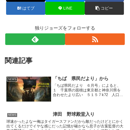
はてブ
LINE
コピー
独りジョーズをフォローする
関連記事
「ちば 県民だより」から
NEWS
「ちば県民だより ６月号」によると、
１ 千葉県の面積は東京都と神奈川県を
合わせたより広い ５１５７k?2 人口
６１７万人３ 成田国際空港の旅客数
年間３４２４万人（世界７位）４ 成田
国際空港の航空貨物取扱量 ２２１万ト
ン（世界３位）５ 千...
津田 野球殿堂入り
NEWS
球速かったよなー俺はタイガースファンだから敵だったけどとにかく
出てくるだけでイヤな感じだった記憶が確かなら息子が古葉監督の大