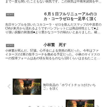
まで一度も聞いたこともない病気です。この病気は中南米諸国を中心
に約1000万人が感染し、毎年1万人以上が死亡していると...
６月１日フルリニューアルのコ
NEWS
カ・コーラゼロを一足早く頂く
先日サンプルを頂いたコカコーラ・ゼロを飲んだスマップの中居君の
CMが来月から流れるようですパンフレットには商品特性として■よ
り強い炭酸の刺激感■より豊かなコーラの味わいとありました。確か
にスクリューキャップを開けたときのボン！という炭酸の響...
小林繁 死す
NEWS
小林繁が死んだ。57歳。心不全による突然の死だった。今年はファ
イターズの1軍の投手コーチを務める予定だった。小林のサイドスロ
ーの投球フォームはあの頃を知るものなら1回くらいはまねたことが
あるだろう。気迫で投げる投手だった。私はタイガースファ...
無印良品の「ホワイトチョコがけいち
ご」を頂く