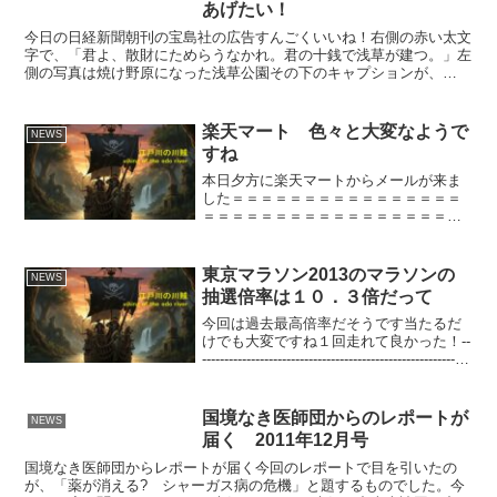
あげたい！
今日の日経新聞朝刊の宝島社の広告すんごくいいね！右側の赤い太文
字で、「君よ、散財にためらうなかれ。君の十銭で浅草が建つ。」左
側の写真は焼け野原になった浅草公園その下のキャプションが、
「1923年、関東大震災後の浅草には、そんな看板が立てられ...
楽天マート 色々と大変なようで
NEWS
すね
本日夕方に楽天マートからメールが来ま
した＝＝＝＝＝＝＝＝＝＝＝＝＝＝＝＝
＝＝＝＝＝＝＝＝＝＝＝＝＝＝＝＝＝＝
（件名）【楽天マート】未配達のお詫び
と今後の対応についてお客様各位謹啓 早
春の候、お客様におかれましては、ます
東京マラソン2013のマラソンの
NEWS
ますご清祥のこととお慶...
抽選倍率は１０．３倍だって
今回は過去最高倍率だそうです当たるだ
けでも大変ですね１回走れて良かった！--
------------------------------------------------------------
--------東京マラソン2013一般エン...
国境なき医師団からのレポートが
NEWS
届く 2011年12月号
国境なき医師団からレポートが届く今回のレポートで目を引いたの
が、「薬が消える? シャーガス病の危機」と題するものでした。今