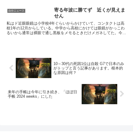
寄る年波に勝てず 近くが見えま
自分ニュース
せん
私はド近眼眼鏡は小学校4年ぐらいからかけていて、コンタクトは高
校1年の12月からしている。中学から高校にかけては眼鏡がかっこわ
るいから通常は裸眼で通し黒板をメモるときだけメガネしてた。今は
薄いレンズがたくさんあるけどあの頃なかったもんな。い...
10～30代の死因1位は自殺 G7で日本のみ
がトップと言う記事があります。根本的
な原因は何？
来年の手帳は今年に引き続き、「ほぼ日
手帳 2024 weeks」にした