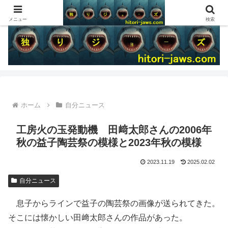
メニュー
検索
ホーム
自分ニュース
工房火の玉発動機 田﨑太郎さんの2006年
秋の益子陶芸祭の模様と2023年秋の模様
2023.11.19
2025.02.02
自分ニュース
息子からラインで益子の陶芸祭の画像が送られてきた。
そこには懐かしい田﨑太郎さんの作品があった。