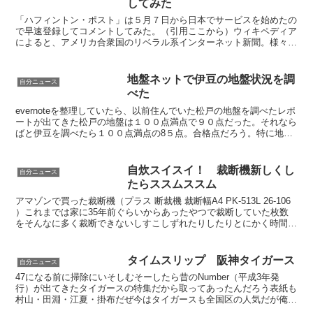
してみた
「ハフィントン・ポスト」は５月７日から日本でサービスを始めたの
で早速登録してコメントしてみた。（引用ここから）ウィキペディア
によると、アメリカ合衆国のリベラル系インターネット新聞。様々な
コラムニストが執筆する論説ブログおよび各種オンラインメ...
地盤ネットで伊豆の地盤状況を調
自分ニュース
べた
evernoteを整理していたら、以前住んでいた松戸の地盤を調べたレポ
ートが出てきた松戸の地盤は１００点満点で９０点だった。それなら
ばと伊豆を調べたら１００点満点の8５点。合格点だろう。特に地震
による揺れやすさが低いとの評価はホッとした。浸...
自炊スイスイ！ 裁断機新しくし
自分ニュース
たらススムススム
アマゾンで買った裁断機（プラス 断裁機 裁断幅A4 PK-513L 26-106
）これまでは家に35年前ぐらいからあったやつで裁断していた枚数
をそんなに多く裁断できないしすこしずれたりしたりとにかく時間が
かかった新しい裁断機は１ とにかく...
タイムスリップ 阪神タイガース
自分ニュース
47になる前に掃除にいそしむそーしたら昔のNumber（平成3年発
行）が出てきたタイガースの特集だから取ってあったんだろう表紙も
村山・田淵・江夏・掛布だぜ今はタイガースも全国区の人気だが俺が
小学生の頃（昭和40年代）クラスでタイガースファン...