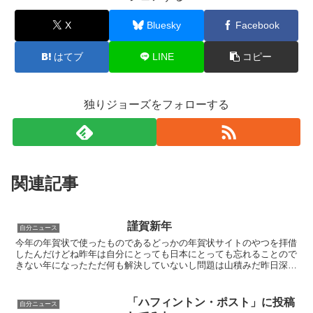
X
Bluesky
Facebook
はてブ
LINE
コピー
独りジョーズをフォローする
関連記事
謹賀新年
自分ニュース
今年の年賀状で使ったものであるどっかの年賀状サイトのやつを拝借
したんだけどね昨年は自分にとっても日本にとっても忘れることので
きない年になったただ何も解決していないし問題は山積みだ昨日深夜
の朝まで生テレビでは福島県の原発問題を取り上げていたが...
「ハフィントン・ポスト」に投稿
自分ニュース